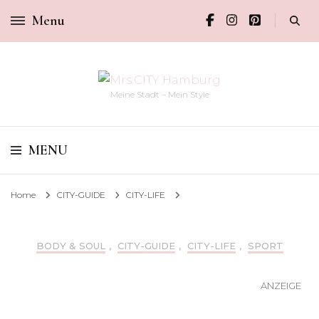
Menu
Meine Stadt – Mein Style
MENU
Home
CITY-GUIDE
CITY-LIFE
BODY & SOUL
,
CITY-GUIDE
,
CITY-LIFE
,
SPORT
FITNESS & FUN FÜR DIE GANZE FAMILIE IM ASPRIA ALSTERTAL
Aspria Alstertal Academy
ANZEIGE