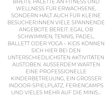
REITE PALETTE AN FITNESS UND W
ELLNESS FÜR ERWACHSENE, S
ONDERN HÄLT AUCH FÜR KLEINE B
ESUCHER:INNEN VIELE SPANNENDE A
NGEBOTE BEREIT. EGAL OB S
CHWIMMEN, TENNIS, PADEL, B
ALLETT ODER YOGA – KIDS KÖNNEN S
ICH HIER BEI DEN U
NTERSCHIEDLICHSTEN AKTIVITÄTEN A
USTOBEN. AUSSERDEM WARTEN EI
NE PROFESSIONELLE KI
NDERBETREUUNG, EIN GROSSER IND
OOR-SPIELPLATZ, FERIENCAMPS UND
VIELES MEHR AUF DIE MINIS…