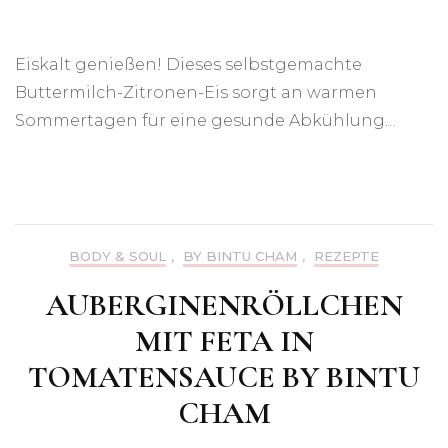
Eiskalt genießen! Dieses selbstgemachte
Buttermilch-Zitronen-Eis sorgt an warmen
Sommertagen für eine gesunde Abkühlung…
BODY & SOUL
,
BY BINTU CHAM
,
REZEPTE
AUBERGINENRÖLLCHEN
MIT FETA IN
TOMATENSAUCE BY BINTU
CHAM