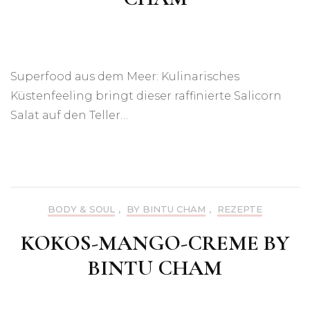
Superfood aus dem Meer: Kulinarisches
Küstenfeeling bringt dieser raffinierte Salicorn
Salat auf den Teller…
BODY & SOUL
,
BY BINTU CHAM
,
REZEPTE
KOKOS-MANGO-CREME BY
BINTU CHAM