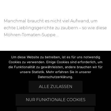
Manchmal braucht es nicht viel Aufwand, um
echte Lieblingsgerichte zu zaubern – so wie diese
Möhren-Tomaten-Suppe…
Um diese Website zu betreiben, ist es für uns notwendig
Cookies zu verwenden. Einige Cookies sind erforderlich, um
die Funktionalität zu gewährleisten, andere brauchen wir für
unsere Statistik. Mehr erfahren Sie in unserer
Datenschutzerklärung.
Seitennummerierung
1
ALLE ZULASSEN
2
…
5
der
Beiträge
NUR FUNKTIONALE COOKIES
Impressum
Datenschutz