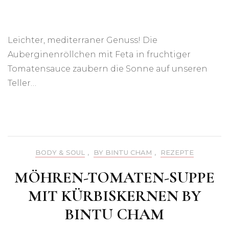
Leichter, mediterraner Genuss! Die
Auberginenröllchen mit Feta in fruchtiger
Tomatensauce zaubern die Sonne auf unseren
Teller…
BODY & SOUL
,
BY BINTU CHAM
,
REZEPTE
MÖHREN-TOMATEN-SUPPE
MIT KÜRBISKERNEN BY
BINTU CHAM