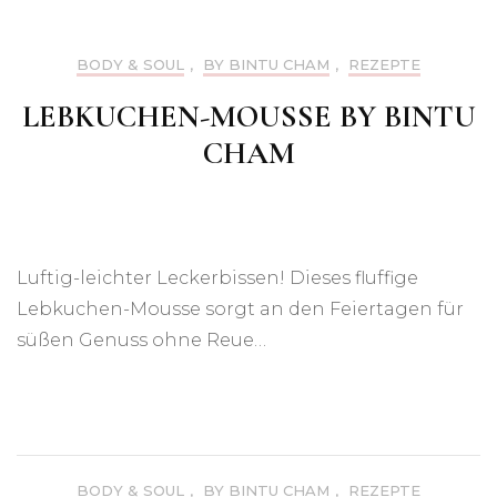
BODY & SOUL
,
BY BINTU CHAM
,
REZEPTE
LEBKUCHEN-MOUSSE BY BINTU
CHAM
Luftig-leichter Leckerbissen! Dieses fluffige
Lebkuchen-Mousse sorgt an den Feiertagen für
süßen Genuss ohne Reue…
BODY & SOUL
,
BY BINTU CHAM
,
REZEPTE