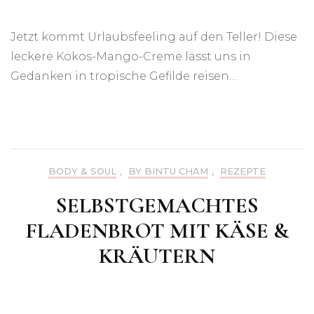
Jetzt kommt Urlaubsfeeling auf den Teller! Diese
leckere Kokos-Mango-Creme lässt uns in
Gedanken in tropische Gefilde reisen…
BODY & SOUL
,
BY BINTU CHAM
,
REZEPTE
SELBSTGEMACHTES
FLADENBROT MIT KÄSE &
KRÄUTERN