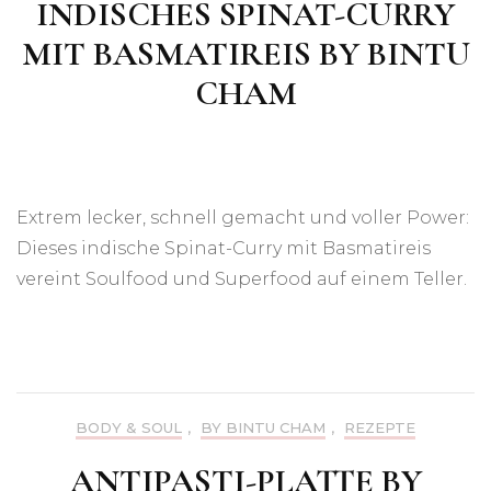
INDISCHES SPINAT-CURRY
MIT BASMATIREIS BY BINTU
CHAM
Extrem lecker, schnell gemacht und voller Power:
Dieses indische Spinat-Curry mit Basmatireis
vereint Soulfood und Superfood auf einem Teller.
BODY & SOUL
,
BY BINTU CHAM
,
REZEPTE
ANTIPASTI-PLATTE BY