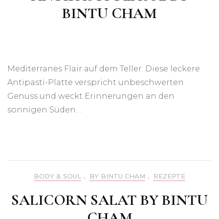
BINTU CHAM
Mediterranes Flair auf dem Teller: Diese leckere
Antipasti-Platte verspricht unbeschwerten
Genuss und weckt Erinnerungen an den
sonnigen Süden…
BODY & SOUL
,
BY BINTU CHAM
,
REZEPTE
SALICORN SALAT BY BINTU
CHAM