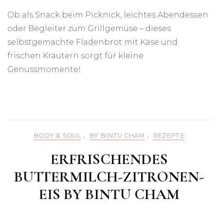
Ob als Snack beim Picknick, leichtes Abendessen
oder Begleiter zum Grillgemüse – dieses
selbstgemachte Fladenbrot mit Käse und
frischen Kräutern sorgt für kleine
Genussmomente!
BODY & SOUL
,
BY BINTU CHAM
,
REZEPTE
ERFRISCHENDES
BUTTERMILCH-ZITRONEN-
EIS BY BINTU CHAM