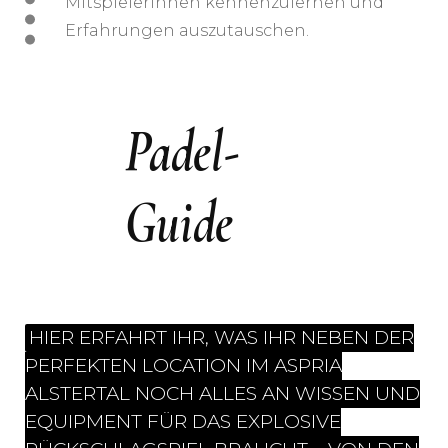
MitspielerInnen kennenzulernen und
Erfahrungen auszutauschen.
Padel-
Guide
HIER ERFAHRT IHR, WAS IHR NEBEN DER
PERFEKTEN LOCATION IM ASPRIA
ALSTERTAL NOCH ALLES AN WISSEN UND
EQUIPMENT FÜR DAS EXPLOSIVE