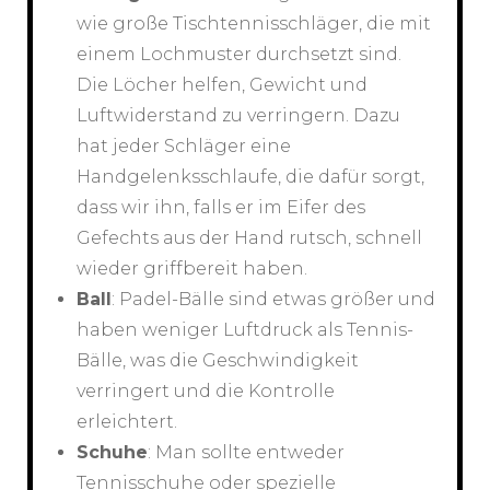
wie große Tischtennisschläger, die mit
einem Lochmuster durchsetzt sind.
Die Löcher helfen, Gewicht und
Luftwiderstand zu verringern. Dazu
hat jeder Schläger eine
Handgelenksschlaufe, die dafür sorgt,
dass wir ihn, falls er im Eifer des
Gefechts aus der Hand rutsch, schnell
wieder griffbereit haben.
Ball
: Padel-Bälle sind etwas größer und
haben weniger Luftdruck als Tennis-
Bälle, was die Geschwindigkeit
verringert und die Kontrolle
erleichtert.
Schuhe
: Man sollte entweder
Tennisschuhe oder spezielle