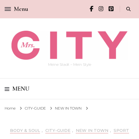
Menu
Meine Stadt – Mein Style
MENU
Home
CITY-GUIDE
NEW IN TOWN
BODY & SOUL
,
CITY-GUIDE
,
NEW IN TOWN
,
SPORT
PREMIERE FÜR PADEL IM ASPRIA ALSTERTAL