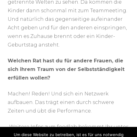
getrennte Welten zu sehen. Da kommen die
Kinder dann schonmal mit zum Teammeeting.
Und natürlich das gegenseitige aufeinander
Acht geben und für den anderen einspringen,
wenn es Zuhause brennt oder ein Kinder-
Geburtstag ansteht.
Welchen Rat hast du für andere Frauen, die
sich ihrem Traum von der Selbstständigkeit
erfüllen wollen?
Machen! Reden! Und sich ein Netzwerk
aufbauen. Das trägt einen durch schwere
Zeiten und übt die Performance.
Weitere Infos zum foodlab bekommt Ihr unter:
Um diese Website zu betreiben, ist es für uns notwendig