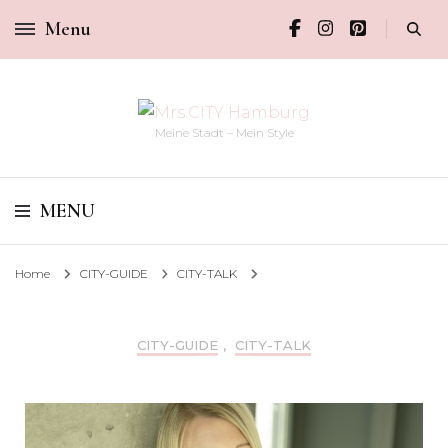
Menu
Meine Stadt – Mein Style
MENU
Home
CITY-GUIDE
CITY-TALK
CITY-GUIDE
,
CITY-TALK
WIE GEHT COWORKING MIT GENUSS, CHRISTIN SIEGEMUND?