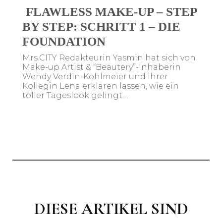
FLAWLESS MAKE-UP – STEP
BY STEP: SCHRITT 1 – DIE
FOUNDATION
Mrs.CITY Redakteurin Yasmin hat sich von
Make-up Artist & “Beautery”-Inhaberin
Wendy Verdin-Kohlmeier und ihrer
Kollegin Lena erklären lassen, wie ein
toller Tageslook gelingt…
DIESE
ARTIKEL SIND