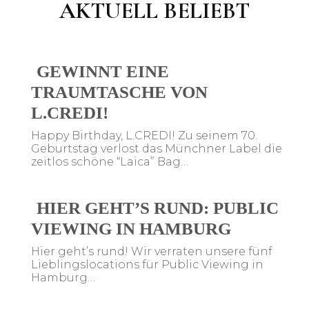
AKTUELL BELIEBT
GEWINNT EINE
TRAUMTASCHE VON
L.CREDI!
Happy Birthday, L.CREDI! Zu seinem 70.
Geburtstag verlost das Münchner Label die
zeitlos schöne “Laica” Bag…
HIER GEHT’S RUND: PUBLIC
VIEWING IN HAMBURG
Hier geht’s rund! Wir verraten unsere fünf
Lieblingslocations für Public Viewing in
Hamburg…