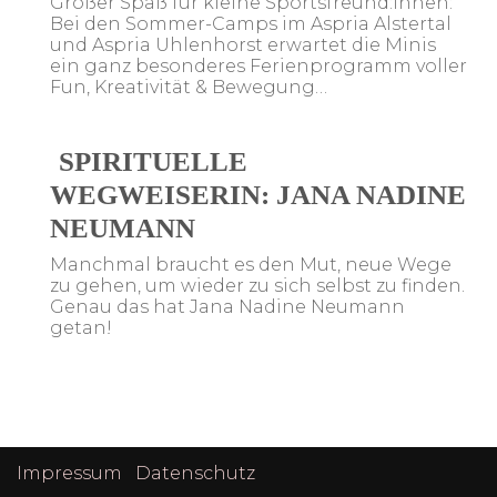
Großer Spaß für kleine Sportsfreund:innen:
Bei den Sommer-Camps im Aspria Alstertal
und Aspria Uhlenhorst erwartet die Minis
ein ganz besonderes Ferienprogramm voller
Fun, Kreativität & Bewegung…
SPIRITUELLE
WEGWEISERIN: JANA NADINE
NEUMANN
Manchmal braucht es den Mut, neue Wege
zu gehen, um wieder zu sich selbst zu finden.
Genau das hat Jana Nadine Neumann
getan!
Post
Navigation
Impressum
Datenschutz