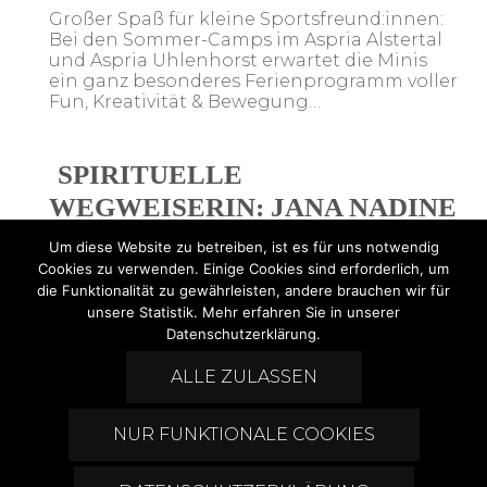
Großer Spaß für kleine Sportsfreund:innen:
Bei den Sommer-Camps im Aspria Alstertal
und Aspria Uhlenhorst erwartet die Minis
ein ganz besonderes Ferienprogramm voller
Fun, Kreativität & Bewegung…
SPIRITUELLE
WEGWEISERIN: JANA NADINE
NEUMANN
Um diese Website zu betreiben, ist es für uns notwendig
Cookies zu verwenden. Einige Cookies sind erforderlich, um
Manchmal braucht es den Mut, neue Wege
die Funktionalität zu gewährleisten, andere brauchen wir für
zu gehen, um wieder zu sich selbst zu finden.
unsere Statistik. Mehr erfahren Sie in unserer
Genau das hat Jana Nadine Neumann
Datenschutzerklärung.
getan!
ALLE ZULASSEN
Post
NUR FUNKTIONALE COOKIES
Navigation
Impressum
Datenschutz