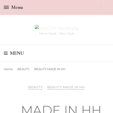
Menu
Meine Stadt – Mein Style
MENU
Home
BEAUTY
BEAUTY MADE IN HH
BEAUTY
,
BEAUTY MADE IN HH
NATÜRLICH SCHÖN: COCOON BOTANICALS
MADE IN HH