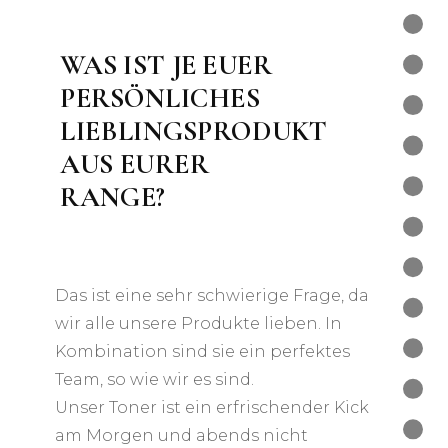
WAS IST JE EUER
PERSÖNLICHES
LIEBLINGSPRODUKT
AUS EURER
RANGE?
Das ist eine sehr schwierige Frage, da
wir alle unsere Produkte lieben. In
Kombination sind sie ein perfektes
Team, so wie wir es sind.
Unser Toner ist ein erfrischender Kick
am Morgen und abends nicht