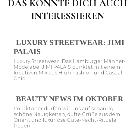
DAS KÖNNTE DICH AUCH
INTERESSIEREN
LUXURY STREETWEAR: JIMI
PALAIS
Luxury Streetwear! Das Hamburger Männer-
Modelabel JIMI PALAIS punktet mit einem
kreativen Mix aus High Fashion und Casual
Chic…
BEAUTY NEWS IM OKTOBER
Im Oktober dürfen wir uns auf schaurig-
schöne Neuigkeiten, dufte Grüße aus dem
Orient und luxuriöse Gute-Nacht-Rituale
freuen…