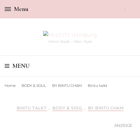
Menu
Meine Stadt – Mein Style
MENU
Home
BODY & SOUL
BY BINTU CHAM
Bintu talkt
BINTU TALKT
,
BODY & SOUL
,
BY BINTU CHAM
3 FRAGEN AN PRINCE KUHLMANN BY BINTU CHAM
Prince Kuhlmann
ANZEIGE