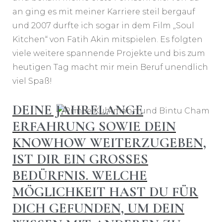
an ging es mit meiner Karriere steil bergauf
und 2007 durfte ich sogar in dem Film „Soul
Kitchen“ von Fatih Akin mitspielen. Es folgten
viele weitere spannende Projekte und bis zum
heutigen Tag macht mir mein Beruf unendlich
viel Spaß!
DEINE JAHRELANGE
ERFAHRUNG SOWIE DEIN
KNOWHOW WEITERZUGEBEN,
IST DIR EIN GROSSES B
EDÜRFNIS. WELCHE M
ÖGLICHKEIT HAST DU FÜR D
ICH GEFUNDEN, UM DEIN W