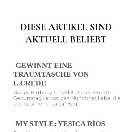
DIESE
ARTIKEL SIND
AKTUELL BELIEBT
GEWINNT EINE
TRAUMTASCHE VON
L.CREDI!
Happy Birthday, L.CREDI! Zu seinem 70.
Geburtstag verlost das Münchner Label die
zeitlos schöne “Laica” Bag…
MY STYLE: YESICA RÍOS