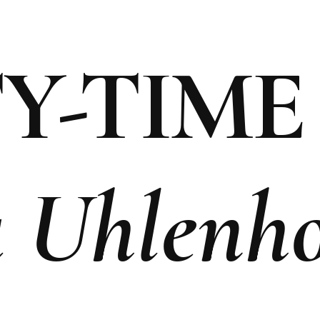
ENDS
MEET THE MASTER
BY BINTU CHAM
G EVENTS
BEAUTY-TRENDS
TOP 5 BODY & S
Y-TIME
E
BEAUTY MADE IN
HH
DE IN HH
BEAUTY-HACKS
OPPING &
TOP 5 BEAUTY
a Uhlenho