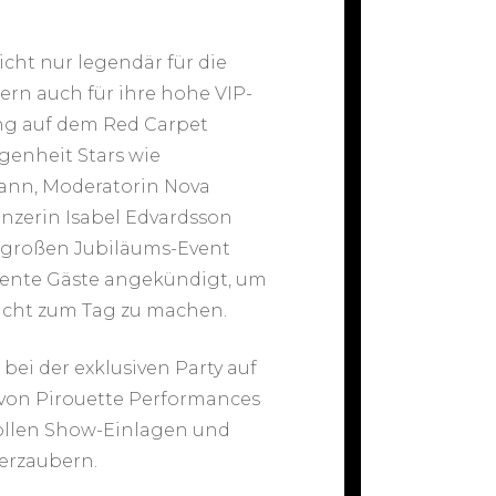
icht nur legendär für die
ern auch für ihre hohe VIP-
ng auf dem Red Carpet
genheit Stars wie
mann, Moderatorin Nova
änzerin Isabel Edvardsson
 großen Jubiläums-Event
ente Gäste angekündigt, um
cht zum Tag zu machen.
ei der exklusiven Party auf
 von Pirouette Performances
vollen Show-Einlagen und
erzaubern.