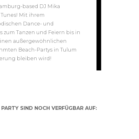
Hamburg-based DJ Mika
 Tunes! Mit ihrem
odischen Dance- und
ns zum Tanzen und Feiern bis in
 einen außergewöhnlichen
ühmten Beach-Partys in Tulum
nerung bleiben wird!
B PARTY SIND NOCH VERFÜGBAR AUF: