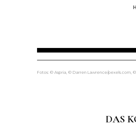
H
Fotos: © Aspria, © Darren Lawrence/pexels.com, 
DAS K