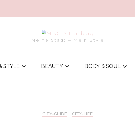
Meine Stadt – Mein Style
& STYLE
BEAUTY
BODY & SOUL
BEAUTY-NEWS
SPORT
TYLE
TRIED & TESTED
HEALTH
CITY-GUIDE
,
CITY-LIFE
PARTY-TIME IM ASPRIA UHLENHORST!
EWS
BEAUTY-SPOTS
WELLNESS