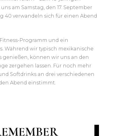
 uns am Samstag, den 17. September
eg 40 verwandeln sich für einen Abend
er Fitness-Programm und ein
os. Während wir typisch mexikanische
os genießen, können wir uns an den
nge zergehen lassen. Für noch mehr
nd Softdrinks an drei verschiedenen
 den Abend einstimmt.
REMEMBER