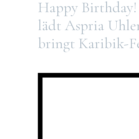
Happy Birthday!
lädt Aspria Uhle
bringt Karibik-F