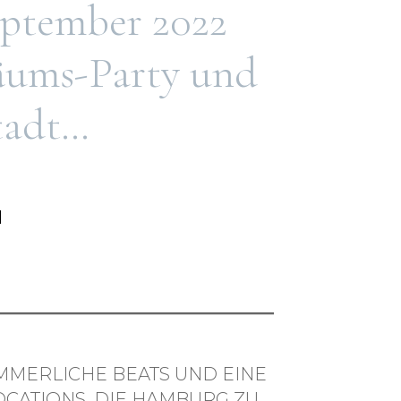
eptember 2022
läums-Party und
stadt…
MMERLICHE BEATS UND EINE
CATIONS, DIE HAMBURG ZU