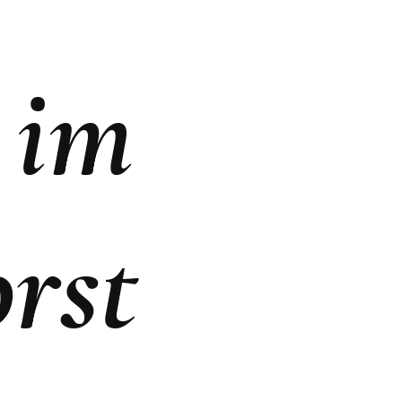
FOOD-NEWS
MUSIK
OUL
FOOD MADE IN HH
ON STAGE
im
TOP 5 FOOD
KUNST
LITERATUR
rst