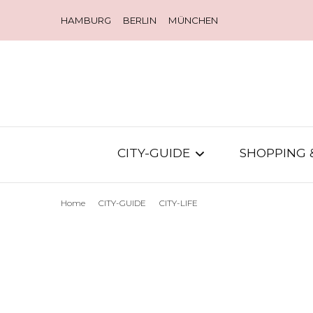
HAMBURG
BERLIN
MÜNCHEN
CITY-GUIDE
SHOPPING 
Home
CITY-GUIDE
CITY-LIFE
CITY-DIARY
STORES
NEW IN TOWN
STREETS
CITY-GOSSIP
MODE-N