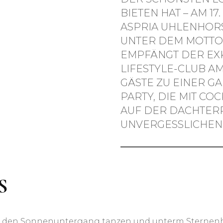
BIETEN HAT – AM 17
ASPRIA UHLENHORS
UNTER DEM MOTTO 
EMPFÄNGT DER EXK
LIFESTYLE-CLUB A
GÄSTE ZU EINER 
PARTY, DIE MIT CO
AUF DER DACHTER
UNVERGESSLICHEN
S
in den Sonnenuntergang tanzen und unterm Sternenh