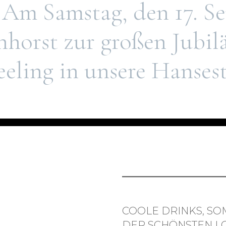
 Am Samstag, den 17. S
nhorst zur großen Jubi
eeling in unsere Hanse
COOLE DRINKS, SO
DER SCHÖNSTEN LO