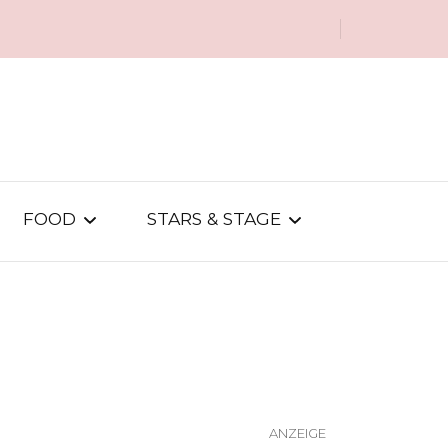
FOOD
STARS & STAGE
FOOD-SPOTS
PARTYS & PEOPLE
REZEPTE
STAR-TALK
EVENTS
ON SCREEN
vabali spa
ANZEIGE