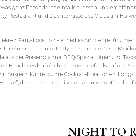
twas ganz Besonderes einfallen lassen und empfängt
arty. Restaurant und Dachterrasse des Clubs am Hofw
erfekten Party-Location – ein edles Ambiente für uns
ns für eine rauschende Partynacht an die Küste Mexik
lla aus der Riesenpfanne, BBQ-Spezialitäten und Tac
en Hauch des karibischen Lebensgefühls auf der Zu
 Austern, kunterbunte Cocktail-Kreationen, Long- u
Breeze”, der uns mit karibischen Aromen optimal auf
NIGHT TO 