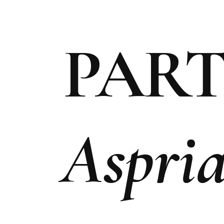
CITY-LIFE
MODE-TR
STREETVIEW
SHOPPIN
PART
BEST OF HAMBURG
MY STYL
CITY-TALK
MODE MA
TRAVEL
TOP 5 SH
STYLE
Aspri
TOP 5 CITY-GUIDE