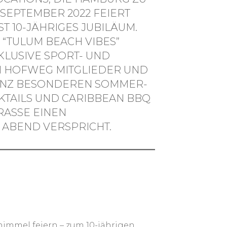
. SEPTEMBER 2022 FEIERT
T 10-JÄHRIGES JUBILÄUM.
“TULUM BEACH VIBES”
LUSIVE SPORT- UND
M HOFWEG MITGLIEDER UND
GANZ BESONDEREN SOMMER-
CKTAILS UND CARIBBEAN BBQ
RASSE EINEN
 ABEND VERSPRICHT.
immel feiern – zum 10-jährigen