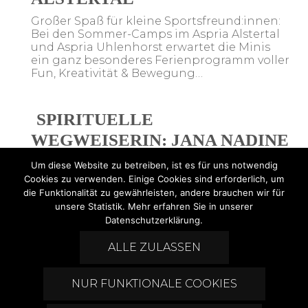
Großer Spaß für kleine Sportsfreund:innen:
Bei den Sommer-Camps im Aspria Alstertal
und Aspria Uhlenhorst erwartet die Minis
ein ganz besonderes Ferienprogramm voller
Fun, Kreativität & Bewegung…
SPIRITUELLE
WEGWEISERIN: JANA NADINE
NEUMANN
Um diese Website zu betreiben, ist es für uns notwendig
Cookies zu verwenden. Einige Cookies sind erforderlich, um
Manchmal braucht es den Mut, neue Wege
die Funktionalität zu gewährleisten, andere brauchen wir für
zu gehen, um wieder zu sich selbst zu finden.
unsere Statistik. Mehr erfahren Sie in unserer
Genau das hat Jana Nadine Neumann
Datenschutzerklärung.
getan!
ALLE ZULASSEN
Post
NUR FUNKTIONALE COOKIES
Navigation