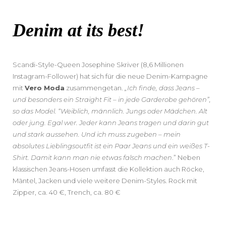
Denim at its best!
Scandi-Style-Queen Josephine Skriver (8,6 Millionen
Instagram-Follower) hat sich für die neue Denim-Kampagne
mit
Vero Moda
zusammengetan.
„Ich finde, dass Jeans –
und besonders ein Straight Fit – in jede Garderobe gehören”,
so das Model. “Weiblich, männlich. Jungs oder Mädchen. Alt
oder jung. Egal wer. Jeder kann Jeans tragen und darin gut
und stark aussehen. Und ich muss zugeben – mein
absolutes Lieblingsoutfit ist ein Paar Jeans und ein weißes T-
Shirt. Damit kann man nie etwas falsch machen
.” Neben
klassischen Jeans-Hosen umfasst die Kollektion auch Röcke,
Mäntel, Jacken und viele weitere Denim-Styles. Rock mit
Zipper, ca. 40 €, Trench, ca. 80 €