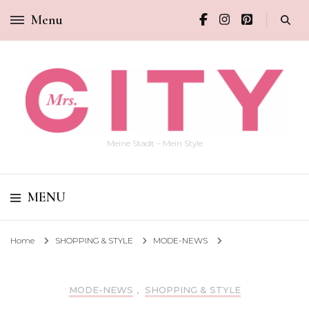
Menu
Meine Stadt – Mein Style
MENU
Home
SHOPPING & STYLE
MODE-NEWS
MODE-NEWS
,
SHOPPING & STYLE
MODE NEWS IM SEPTEMBER