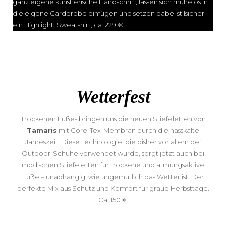
ganz eigene künstlerische Handschrift, lassen sich mühelos in
die eigene Garderobe einfügen und setzen dabei stilsicher
ein Highlight. Sweatshirt, ca. 229 €
Wetterfest
Trockenen Fußes bringen uns die neuen Stiefeletten von
Tamaris
mit Gore-Tex-Membran durch die nasskalte
Jahreszeit. Diese Technologie, die bisher vor allem bei
Outdoor-Schuhe verwendet wurde, sorgt jetzt auch bei
modischen Stiefeletten für trockene und atmungsaktive
Füße – unabhängig, wie ungemütlich das Wetter ist. Der
perfekte Mix aus Schutz und Komfort für graue Herbsttage.
Ca. 150 €