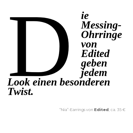
D
ie
Messing-
Ohrringe
von
Edited
geben
jedem
Look einen besonderen
Twist.
“Nia”-Earrings von
Edited
, ca. 35 €